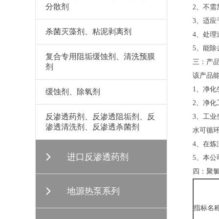
分散剂
2、不
3、适应
杀菌灭藻剂、粘泥剥离剂
4、处理
5、能
复合专用阻垢缓蚀剂、清洗预膜
三：产
剂
该产品
1、净
缓蚀剂、除氧剂
2、净
反渗透药剂、反渗透阻垢剂、反
3、工
渗透清洗剂、反渗透杀菌剂
水可循
4、在
进口反渗透药剂
5、本
四：聚氯
地源热泵系列
指标名