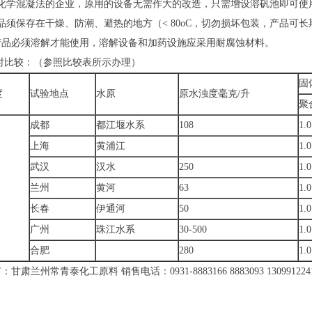
用化学混凝法的企业，原用的设备无需作大的改造，只需增设溶矾池即可使
品须保存在干燥、防潮、避热的地方（< 80oC，切勿损坏包装，产品可
本产品必须溶解才能使用，溶解设备和加药设施应采用耐腐蚀材料。
时比较：（参照比较表所示办理）
固
度
试验地点
水原
原水浊度毫克/升
聚
成都
都江堰水系
108
1.0
上海
黄浦江
1.0
武汉
汉水
250
1.0
兰州
黄河
63
1.0
长春
伊通河
50
1.0
广州
珠江水系
30-500
1.0
合肥
280
1.0
甘肃兰州常青泰化工原料 销售电话：0931-8883166 8883093 130991224