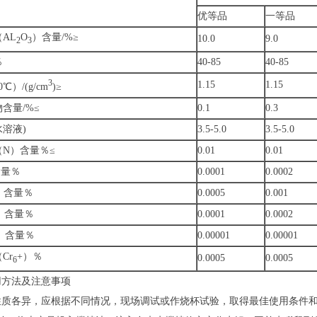
优等品
一等品
AL
O
）含量/%≥
10.0
9.0
2
3
％
40-85
40-85
3
1.15
1.15
℃）/(g/cm
)≥
含量/%≤
0.1
0.3
水溶液)
3.5-5.0
3.5-5.0
N）含量％≤
0.01
0.01
含量％
0.0001
0.0002
）含量％
0.0005
0.001
）含量％
0.0001
0.0002
）含量％
0.00001
0.00001
Cr
+）％
0.0005
0.0005
6
用方法及注意事项
性质各异，应根据不同情况，现场调试或作烧杯试验，取得最佳使用条件