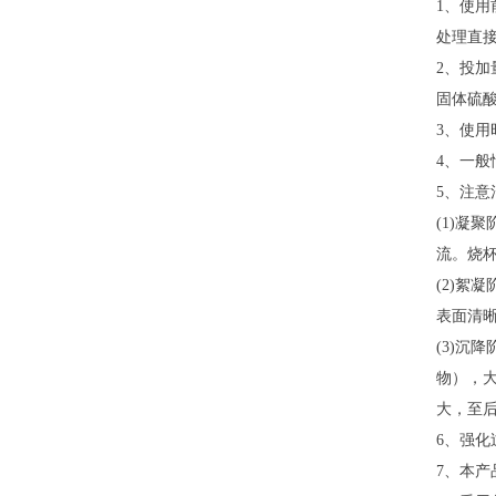
1、使用
处理直接
2、投
固体硫酸
3、使
4、一
5、注
(1)
流。烧杯
(2)絮
表面清晰
(3)
物），
大，至后
6、强
7、本产