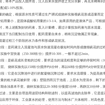
前，将本产品投入搅拌池，注入自来水搅拌使之充分水解，再兑水稀释到所
配成5-10%投加。
加量的确定，根据原水性质可通过生产调试或烧杯实验视矾花形成适量而定
铝用量小，是固体硫酸铝用量的1/3-1/4。如果原用的是液体产品，可根
用时，将上述配制好的药液，泵入计量槽，通过计量投加药液与原水混凝。
般情况下当日配制当日使用，配药需要自来水，稍有沉淀物属正常现象。
意混凝过程三个阶段的水力条件和形成矾花状况。
凝聚阶段：是药液注入混凝池与原水快速混凝在极短时间内形成微细矾花的
实验中宜快速（250-300转/分）搅拌10-30S，一般不超过2min。
凝阶段：是矾花成长变粗的过程，要求适当的湍流程度和足够的停留时间（10
层。 烧杯实验先以150转/分搅拌约6分钟，再以60转/分搅拌约4分钟至
沉降阶段：它是在沉降池中进行的絮凝物沉降过程，要求水流缓慢，为提高
大量的粗大矾花被斜管（板）壁阻挡而沉于池底，上层水为澄清水，剩下
期余浊基本不变。烧杯实验宜以20-30转/分慢搅5分钟，再静沉10分钟，
化过滤，主要是合理选用滤层结构和助滤剂，以提高滤池的去除率，它是提
品应用于环保、工业废水的处理，使用方法与制水厂大体相同，对高色度、