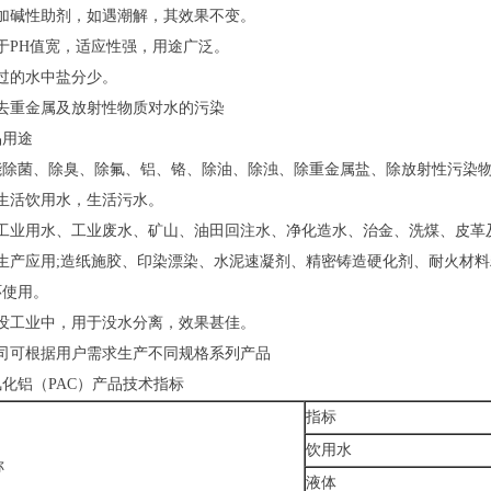
需加碱性助剂，如遇潮解，其效果不变。
于PH值宽，适应性强，用途广泛。
过的水中盐分少。
除去重金属及放射性物质对水的污染
品用途
能除菌、除臭、除氟、铝、铬、除油、除浊、除重金属盐、除放射性污染
化生活饮用水，生活污水。
化工业用水、工业废水、矿山、油田回注水、净化造水、治金、洗煤、皮革
业生产应用;造纸施胶、印染漂染、水泥速凝剂、精密铸造硬化剂、耐火材
环使用。
炼没工业中，用于没水分离，效果甚佳。
公司可根据用户需求生产不同规格系列产品
化铝（PAC）产品技术指标
指标
饮用水
称
液体