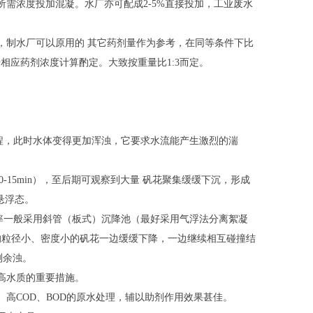
需浓度投加混凝。水厂亦可配成2-5%直接投加，工业废水
，制水厂可以原用的 其它药剂量作为参考，在同等条件下比
据相应药剂浓度计算酌定。大致按重量比1:3而定。
过程，此时水体变得更加浑浊，它要求水流能产生激烈的湍
-15min），至后期可观察到大量 矾花聚集缓缓下沉，形成
呈悬浮态。
效率一般采用斜管（板式）沉降池（最好采用气浮法分离絮凝
的粒径小、密度小的矾花一边缓缓下降，一边继续相互碰撞结
测余浊。
高水质的重要措施。
高COD、BOD的原水处理，辅以助剂作用效果甚佳。