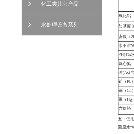
化工类其它产品
氧化铝（
水处理设备系列
盐基度
密度（20
水不溶物
PH(1%
氨态氮（
砷(As)
铅（Pb
镉（Cd
汞（Hg
六价铬（
五：使
因原水