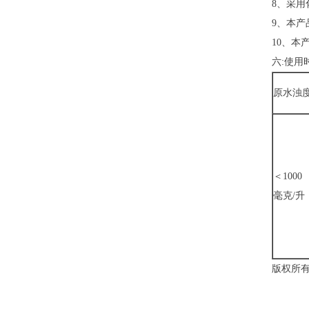
8、采
9、本产
10、
六:使用
原水浊
＜1000
毫克/升
版权所有：