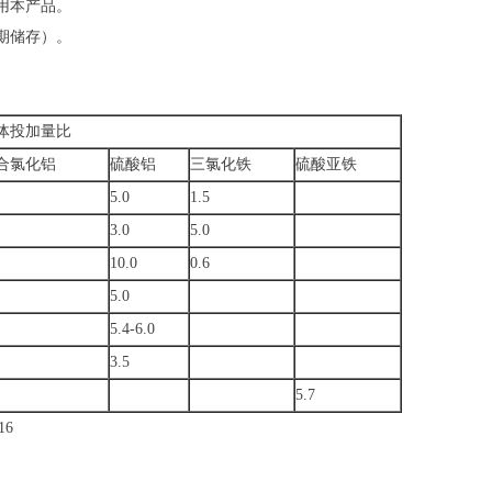
用本产品。
长期储存）。
体投加量比
合氯化铝
硫酸铝
三氯化铁
硫酸亚铁
5.0
1.5
3.0
5.0
10.0
0.6
5.0
5.4-6.0
3.5
5.7
16